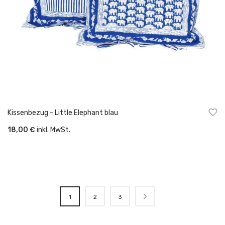
Kissenbezug - Little Elephant blau
18,00 €
inkl. MwSt.
Seite
Sie lesen gerade Seite
Seite
Seite
Seite
Nächste
1
2
3