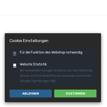
Cookie Einstellungen
Newsletter abonnieren
Für die Funktion des Webshop notwendig
Website Statistik
Newsletter abonnieren
Wir verwenden Google Analytics um den Webshop
besser auf Ihre Bedürfnisse anpassen zu können:
Google Tag Manager FAQ
ABLEHNEN
ZUSTIMMEN
ABONNIEREN